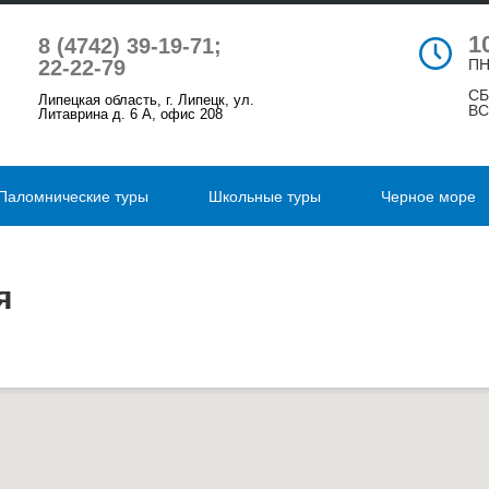
1
8 (4742) 39-19-71;
22-22-79
ПН
СБ
Липецкая область, г. Липецк, ул.
ВС
Литаврина д. 6 А, офис 208
Паломнические туры
Школьные туры
Черное море
я