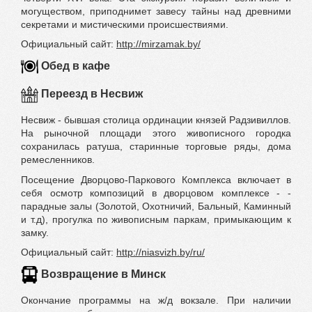
могуществом, приподнимет завесу тайны над древними
секретами и мистическими происшествиями.
Официальный сайт:
http://mirzamak.by/
Обед в кафе
Переезд в Несвиж
Несвиж - бывшая столица ординации князей Радзивиллов.
На рыночной площади этого живописного городка
сохранилась ратуша, старинные торговые ряды, дома
ремесленников.
Посещение Дворцово-Паркового Комплекса включает в
себя осмотр композиций в дворцовом комплексе - ­
парадные залы (Золотой, Охотничий, Бальный, Каминный
и т.д), прогулка по живописным паркам, примыкающим к
замку.
Официальный сайт:
http://niasvizh.by/ru/
Возвращение в Минск
Окончание программы на ж/д вокзале. При наличии