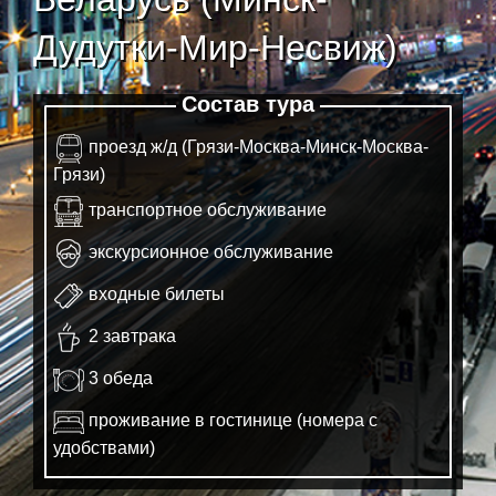
Дудутки-Мир-Несвиж)
Состав тура
проезд ж/д (Грязи-Москва-Минск-Москва-
Грязи)
транспортное обслуживание
экскурсионное обслуживание
входные билеты
2 завтрака
3 обеда
проживание в гостинице (номера с
удобствами)