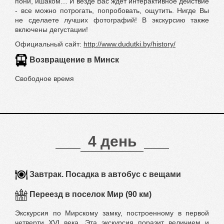
пони, ишаком… И везде Вас ждет интерактивное действие
- все можно потрогать, попробовать, ощутить. Нигде Вы
не сделаете лучших фотографий! В экскурсию также
включены дегустации!
Официальный сайт:
http://www.dudutki.by/history/
Возвращение в Минск
Свободное время
4 день
Завтрак. Посадка в автобус с вещами
Переезд в поселок Мир (90 км)
Экскурсия по Мирскому замку, построенному в первой
четверти ХVI века. Эта экскурсия поразит величием и