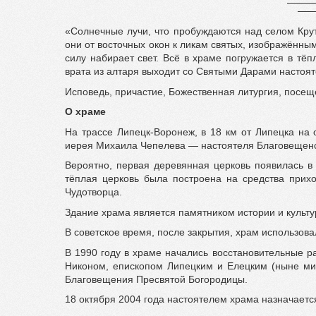
«Солнечные лучи, что пробуждаются над селом Кру
они от восточных окон к ликам святых, изображённы
силу набирает свет. Всё в храме погружается в тёп
врата из алтаря выходит со Святыми Дарами настоят
Исповедь, причастие, Божественная литургия, посещ
О храме
На трассе Липецк-Воронеж, в 18 км от Липецка на
иерея Михаила Чепелева — настоятеля Благовещенско
Вероятно, первая деревянная церковь появилась в 
тёплая церковь была построена на средства прих
Чудотворца.
Здание храма является памятником истории и культур
В советское время, после закрытия, храм использова
В 1990 году в храме начались восстановительные 
Никоном, епископом Липецким и Елецким (ныне ми
Благовещения Пресвятой Богородицы.
18 октября 2004 года настоятелем храма назначаетс