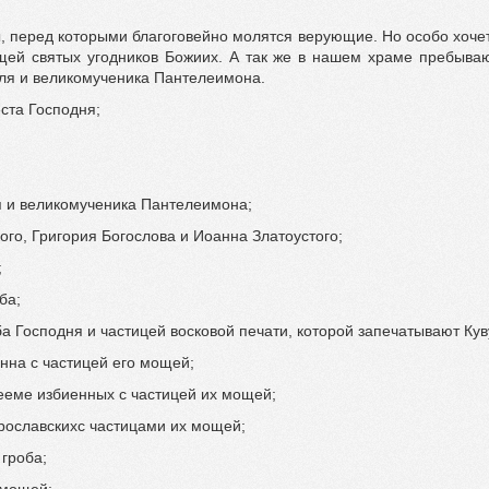
 перед которыми благоговейно молятся верующие. Но особо хочет
ей святых угодников Божиих. А так же в нашем храме пребываю
еля и великомученика Пантелеимона.
ста Господня;
я и великомученика Пантелеимона;
ого, Григория Богослова и Иоанна Златоустого;
;
ба;
а Господня и частицей восковой печати, которой запечатывают Ку
нна с частицей его мощей;
ееме избиенных с частицей их мощей;
рославскихс частицами их мощей;
гроба;
 мощей;