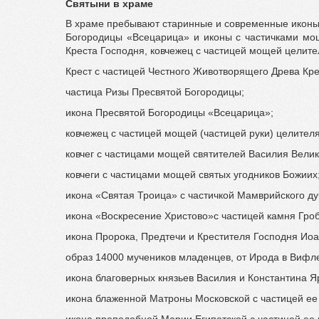
Святыни в храме
В храме пребывают старинные и современные иконы,
Богородицы «Всецарица» и иконы с частичками мощ
Креста Господня, ковчежец с частицей мощей целит
Крест с частицей Честного Животворящего Древа Кре
частица Ризы Пресвятой Богородицы;
икона Пресвятой Богородицы «Всецарица»;
ковчежец с частицей мощей (частицей руки) целител
ковчег с частицами мощей святителей Василия Велик
ковчеги с частицами мощей святых угодников Божиих
икона «Святая Троица» с частичкой Мамврийского ду
икона «Воскресение Христово»с частицей камня Гроб
икона Пророка, Предтечи и Крестителя Господня Иоа
образ 14000 мучеников младенцев, от Ирода в Вифл
икона благоверных князьев Василия и Константина Я
икона блаженной Матроны Московской с частицей ее 
икона преподобной Марии Египетской с частицей ее