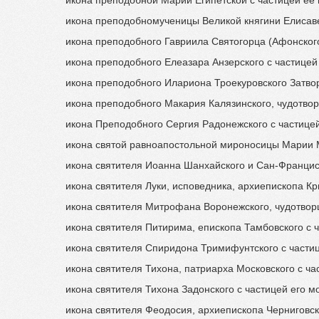
икона преподобномученицы Великой княгини Елисаве
икона преподобного Гавриила Святогорца (Афонского
икона преподобного Елеазара Анзерского с частицей
икона преподобного Илариона Троекуровского Затвор
икона преподобного Макария Калязинского, чудотвор
икона Преподобного Сергия Радонежского с частицей
икона cвятой равноапостольной мироносицы Марии 
икона святителя Иоанна Шанхайского и Сан-Францисс
икона святителя Луки, исповедника, архиепископа Кр
икона святителя Митрофана Воронежского, чудотворц
икона святителя Питирима, епископа Тамбовского с 
икона святителя Спиридона Тримифунтского с частиц
икона святителя Тихона, патриарха Московского с час
икона святителя Тихона Задонского с частицей его м
икона святителя Феодосия, архиепископа Черниговск