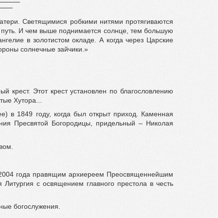
Матери. Светящимися робкими нитями протягиваются
й путь. И чем выше поднимается солнце, тем большую
ангелие в золотистом окладе. А когда через Царские
тороны солнечные зайчики.»
й крест. Этот крест установлен по благословлению
ые Хутора...
е) в 1849 году, когда был открыт приход. Каменная
ения Пресвятой Богородицы, придельный – Николая
вом.
ря 2004 года правящим архиереем Преосвященнейшим
Литургия с освящением главного престола в честь
рные богослужения.