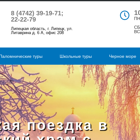
1
8 (4742) 39-19-71;
22-22-79
ПН
СБ
Липецкая область, г. Липецк, ул.
ВС
Литаврина д. 6 А, офис 208
Паломнические туры
Школьные туры
Черное море
ая поездка в
кий храм с.