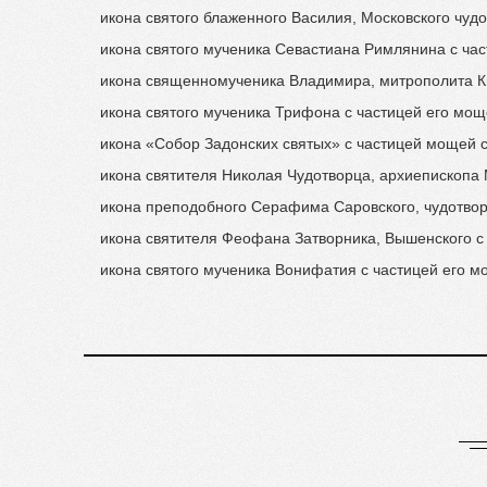
икона святого блаженного Василия, Московского чудо
икона святого мученика Севастиана Римлянина с час
икона священномученика Владимира, митрополита Ки
икона святого мученика Трифона с частицей его мощ
икона «Собор Задонских святых» с частицей мощей с
икона святителя Николая Чудотворца, архиепископа 
икона преподобного Серафима Саровского, чудотвор
икона святителя Феофана Затворника, Вышенского с
икона святого мученика Вонифатия с частицей его м