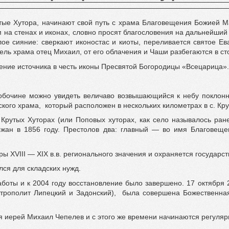
тые Хутора, начинают свой путь с храма Благовещения Божией 
м на стенах и иконах, словно просят благословения на дальнейши
лое сияние: сверкают иконостас и киоты, переливается святое Ев
ель храма отец Михаил, от его облачения и Чаши разбегаются в с
ение источника в честь иконы Пресвятой Богородицы «Всецарица».
 обочине можно увидеть величаво возвышающийся к небу поклонны
го храма, который расположен в нескольких километрах в с. Крут
Крутых Хуторах (или Поповых хуторах, как село называлось ране
ожан в 1856 году. Престолов два: главный — во имя Благовещ
ы XVIII — XIX в.в. регионального значения и охраняется государст
лся для складских нужд.
работы и к 2004 году восстановление было завершено. 17 октяб
трополит Липецкий и Задонский), была совершена Божественная 
я иерей Михаил Чепелев и с этого же времени начинаются регуля