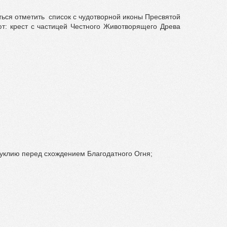
ься отметить список с чудотворной иконы Пресвятой
т: крест с частицей Честного Животворящего Древа
вуклию перед схождением Благодатного Огня;