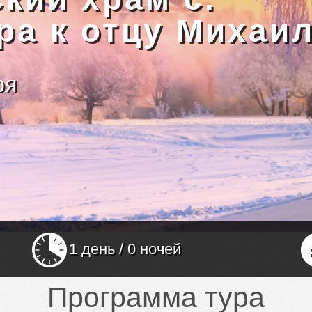
ра к отцу Михаи
ря
1 день / 0 ночей
Программа тура